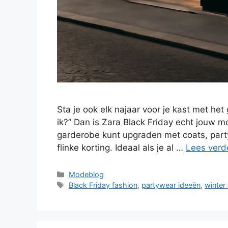
Sta je ook elk najaar voor je kast met het
ik?” Dan is Zara Black Friday echt jouw m
garderobe kunt upgraden met coats, part
flinke korting. Ideaal als je al …
Lees verd
Categorieën
Modeblog
Tags
Black Friday fashion
,
partywear ideeën
,
winter 