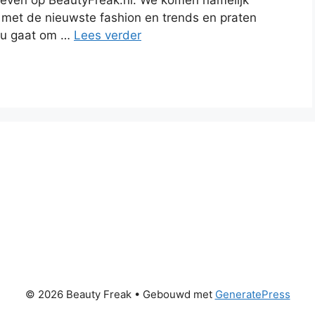
reven op BeautyFreak.nl. We komen namelijk
 met de nieuwste fashion en trends en praten
 nu gaat om …
Lees verder
© 2026 Beauty Freak
• Gebouwd met
GeneratePress