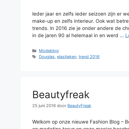
Ieder jaar en zelfs ieder seizoen zijn er 
make-up en zelfs interieur. Ook wat betreft
trends. In 2016 zie je onder andere de c
in de jaren 90 al helemaal in en werd …
L
Categorieën
Modeblog
Tags
Douglas
,
elastieken
,
trend 2016
Beautyfreak
25 juni 2016
door
BeautyFreak
Welkom op onze nieuwe Fashion Blog – Bea