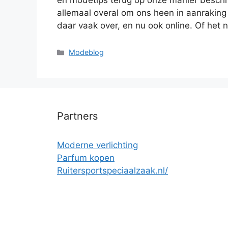
en modetips terug op onze manier besch
allemaal overal om ons heen in aanraking
daar vaak over, en nu ook online. Of het
Categorieën
Modeblog
Partners
Moderne verlichting
Parfum kopen
Ruitersportspeciaalzaak.nl/