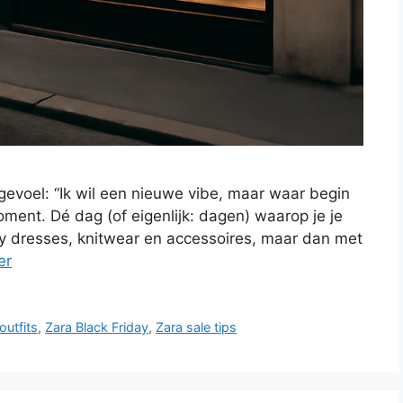
 gevoel: “Ik wil een nieuwe vibe, maar waar begin
oment. Dé dag (of eigenlijk: dagen) waarop je je
y dresses, knitwear en accessoires, maar dan met
er
outfits
,
Zara Black Friday
,
Zara sale tips