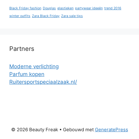
Black Friday fashion
Douglas
elastieken
partywear ideeën
trend 2016
winter outfits
Zara Black Friday
Zara sale tips
Partners
Moderne verlichting
Parfum kopen
Ruitersportspeciaalzaak.nl/
© 2026 Beauty Freak
• Gebouwd met
GeneratePress