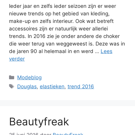
Ieder jaar en zelfs ieder seizoen zijn er weer
nieuwe trends op het gebied van kleding,
make-up en zelfs interieur. Ook wat betreft
accessoires zijn er natuurlijk weer allerlei
trends. In 2016 zie je onder andere de choker
die weer terug van weggeweest is. Deze was in
de jaren 90 al helemaal in en werd …
Lees
verder
Categorieën
Modeblog
Tags
Douglas
,
elastieken
,
trend 2016
Beautyfreak
25 juni 2016
door
BeautyFreak