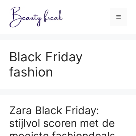
Ga
naar
Menu
de
inhoud
Black Friday
fashion
Zara Black Friday:
stijlvol scoren met de
mooiste fashiondeals