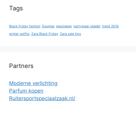
Tags
Black Friday fashion
Douglas
elastieken
partywear ideeën
trend 2016
winter outfits
Zara Black Friday
Zara sale tips
Partners
Moderne verlichting
Parfum kopen
Ruitersportspeciaalzaak.nl/