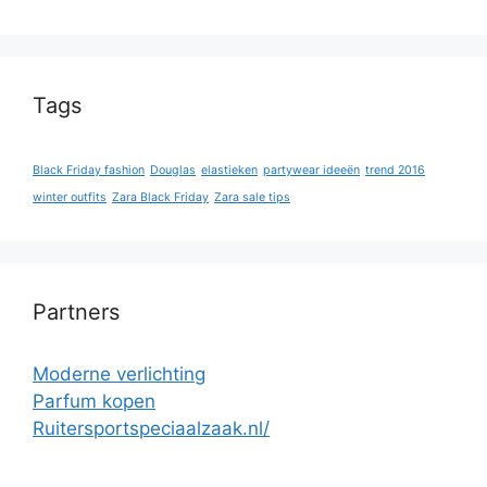
Tags
Black Friday fashion
Douglas
elastieken
partywear ideeën
trend 2016
winter outfits
Zara Black Friday
Zara sale tips
Partners
Moderne verlichting
Parfum kopen
Ruitersportspeciaalzaak.nl/