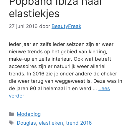
Popband Ibiza haar
elastiekjes
27 juni 2016
door
BeautyFreak
Ieder jaar en zelfs ieder seizoen zijn er weer
nieuwe trends op het gebied van kleding,
make-up en zelfs interieur. Ook wat betreft
accessoires zijn er natuurlijk weer allerlei
trends. In 2016 zie je onder andere de choker
die weer terug van weggeweest is. Deze was in
de jaren 90 al helemaal in en werd …
Lees
verder
Categorieën
Modeblog
Tags
Douglas
,
elastieken
,
trend 2016