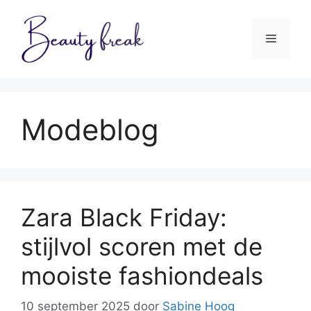
Ga
naar
Menu
de
inhoud
Modeblog
Zara Black Friday:
stijlvol scoren met de
mooiste fashiondeals
10 september 2025
door
Sabine Hoog