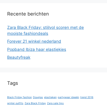
Recente berichten
Zara Black Friday: stijlvol scoren met de
mooiste fashiondeals
Forever 21 winkel nederland
Popband Ibiza haar elastiekjes
Beautyfreak
Tags
Black Friday fashion
Douglas
elastieken
partywear ideeën
trend 2016
winter outfits
Zara Black Friday
Zara sale tips