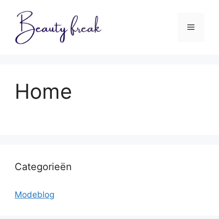
Ga
naar
Menu
de
inhoud
Home
Categorieën
Modeblog